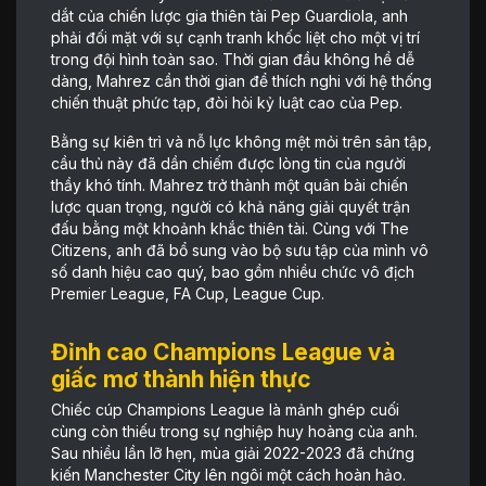
dắt của chiến lược gia thiên tài Pep Guardiola, anh
phải đối mặt với sự cạnh tranh khốc liệt cho một vị trí
trong đội hình toàn sao. Thời gian đầu không hề dễ
dàng, Mahrez cần thời gian để thích nghi với hệ thống
chiến thuật phức tạp, đòi hỏi kỷ luật cao của Pep.
Bằng sự kiên trì và nỗ lực không mệt mỏi trên sân tập,
cầu thủ này đã dần chiếm được lòng tin của người
thầy khó tính. Mahrez trở thành một quân bài chiến
lược quan trọng, người có khả năng giải quyết trận
đấu bằng một khoảnh khắc thiên tài. Cùng với The
Citizens, anh đã bổ sung vào bộ sưu tập của mình vô
số danh hiệu cao quý, bao gồm nhiều chức vô địch
Premier League, FA Cup, League Cup.
Đỉnh cao Champions League và
giấc mơ thành hiện thực
Chiếc cúp Champions League là mảnh ghép cuối
cùng còn thiếu trong sự nghiệp huy hoàng của anh.
Sau nhiều lần lỡ hẹn, mùa giải 2022-2023 đã chứng
kiến Manchester City lên ngôi một cách hoàn hảo.