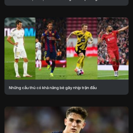
Những cầu thủ có khả năng bẻ gãy nhịp trận đấu