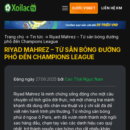
CƯỢC VSBET
LIÊN HỆ KM
Trang chủ
->
Tin tức
->
Riyad Mahrez – Từ sân bóng đường
phố đến Champions League
RIYAD MAHREZ – TỪ SÂN BÓNG ĐƯỜNG
PHỐ ĐẾN CHAMPIONS LEAGUE
Đăng ngày
27.06.2025
bởi
Cao Thái Ngọc Nam
Riyad Mahrez là minh chứng sống động cho một câu
chuyện cổ tích giữa đời thực, nơi một chàng trai mảnh
khảnh đã dùng đôi chân ma thuật và ý chí sắt đá để
viết nên hành trình phi thường. Từ những sân bóng
phủi ở ngoại ô Paris, anh đã vươn mình thành một ngôi
sao hàng đầu, chạm tay vào các danh hiệu cao quý
nhất, trở thành nguồn cảm hứng cho rất nhiều khán