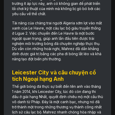
trường ít áp lực này, anh có không gian để phát triển
lối chơi kỹ thuật của mình mà không bị gò bó bởi các
yêu cầu về thể chất.
Tài năng của chàng trai người Algeria sớm lọt vào mắt
xanh của Le Havre, một câu lạc bộ giàu truyền thống
ở Ligue 2. Việc chuyển đến Le Havre là một bước
ngoặt quan trọng, giúp anh lần đầu tiên được trải
nghiệm môi trường bóng đá chuyên nghiệp thực thụ.
Dù vẫn còn những hoài nghi, Mahrez đã dần khẳng
định được giá trị bằng các pha đi bóng lắt léo và khả
năng tạo đột biến phi thường.
Leicester City và câu chuyện cổ
tích Ngoại hạng Anh
Thế giới bóng đá thực sự biết đến tên anh vào tháng
1 năm 2014, khi Leicester City, lúc đó còn đang thi
đấu ở giải hạng Nhất, quyết định chiêu mộ một cầu thủ
vô danh từ Pháp. Đây là một canh bạc, nhưng nó đã
trở thành một trong những thương vụ thành công nhất
lịch sử câu lạc bộ. Mahrez nhanh chóng hòa nhập và