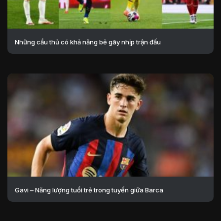
Những cầu thủ có khả năng bẻ gãy nhịp trận đấu
Gavi – Năng lượng tuổi trẻ trong tuyến giữa Barca