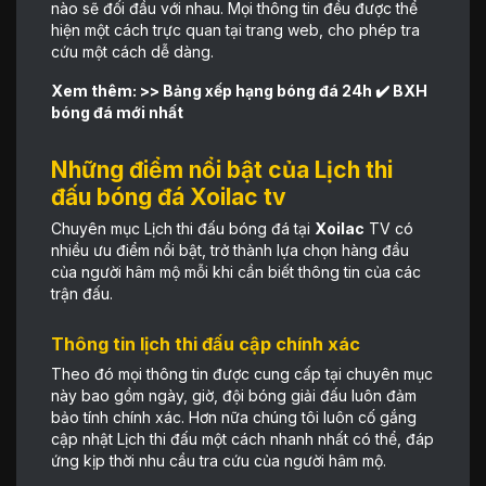
nào sẽ đối đầu với nhau. Mọi thông tin đều được thể
hiện một cách trực quan tại trang web, cho phép tra
cứu một cách dễ dàng.
Xem thêm: >>
Bảng xếp hạng bóng đá
24h ✔️ BXH
bóng đá mới nhất
Những điểm nổi bật của Lịch thi
đấu bóng đá Xoilac tv
Chuyên mục Lịch thi đấu bóng đá tại
Xoilac
TV có
nhiều ưu điểm nổi bật, trở thành lựa chọn hàng đầu
của người hâm mộ mỗi khi cần biết thông tin của các
trận đấu.
Thông tin lịch thi đấu cập chính xác
Theo đó mọi thông tin được cung cấp tại chuyên mục
này bao gồm ngày, giờ, đội bóng giải đấu luôn đảm
bảo tính chính xác. Hơn nữa chúng tôi luôn cố gắng
cập nhật Lịch thi đấu một cách nhanh nhất có thể, đáp
ứng kịp thời nhu cầu tra cứu của người hâm mộ.