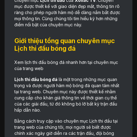
chuyên mục
Lịch thi đấu
của
Xoilac
TV
. Chuyên
mục được thiết kế với giao diện đẹp mắt, thông tin rõ
ràng cho phép người hâm mộ dễ dàng nắm bắt được
mọi thông tin. Cùng chúng tôi tìm hiểu kỹ hơn những
điểm nổi bật của chuyên mục này.
Giới thiệu tổng quan chuyên mục
Lịch thi đấu bóng đá
Xem lịch thi đấu bóng đá nhanh hơn tại chuyên mục
của trang web
Lịch thi đấu bóng đá
là một trong những mục quan
trọng và được người hâm mộ bóng đá quan tâm nhất
tại trang web. Chuyên mục này được thiết kế nhằm
cung cấp cho khán giả thông tin về thời gian cụ thể
của các giải đấu, từ đó không bỏ lỡ bất kỳ trận đấu
hấp dẫn nào.
Bằng cách truy cập vào chuyên mục Lịch thi đấu tại
trang web của chúng tôi, mọi người sẽ biết được
chính xác ngày giờ diễn ra các trận đấu, đội bóng