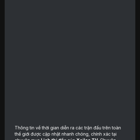
Thông tin về thời gian diễn ra các trận đấu trên toàn
thế giới được cập nhật nhanh chóng, chính xác tại