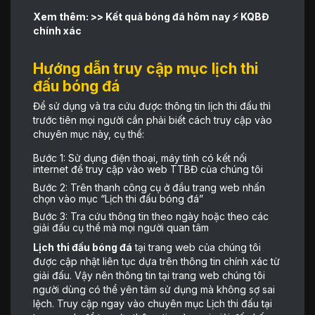
Xem thêm: >>
Kết quả bóng đá
hôm nay ⚡️ KQBĐ
chính xác
Hướng dẫn truy cập mục lịch thi
đấu bóng đá
Để sử dụng và tra cứu được thông tin lịch thi đấu thì
trước tiên mọi người cần phải biết cách truy cập vào
chuyên mục này, cụ thể:
Bước 1: Sử dụng điện thoại, máy tính có kết nối
internet để truy cập vào web TTBĐ của chúng tôi
Bước 2: Trên thanh công cụ ở đầu trang web nhấn
chọn vào mục “Lịch thi đấu bóng đá”
Bước 3: Tra cứu thông tin theo ngày hoặc theo các
giải đấu cụ thể mà mọi người quan tâm
Lịch thi đấu bóng đá
tại trang web của chúng tôi
được cập nhật liên tục dựa trên thông tin chính xác từ
giải đấu. Vậy nên thông tin tại trang web chúng tôi
người dùng có thể yên tâm sử dụng mà không sợ sai
lệch. Truy cập ngay vào chuyên mục Lịch thi đấu tại