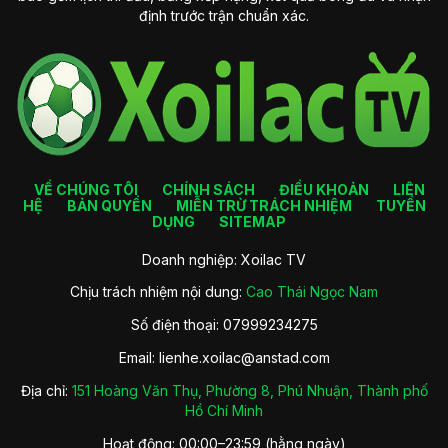
định trước trận chuẩn xác.
VỀ CHÚNG TÔI
CHÍNH SÁCH
ĐIỀU KHOẢN
LIÊN
HỆ
BẢN QUYỀN
MIỄN TRỪ TRÁCH NHIỆM
TUYỂN
DỤNG
SITEMAP
Doanh nghiệp: Xoilac TV
Chịu trách nhiệm nội dung:
Cao Thái Ngọc Nam
Số điện thoại: 07999234275
Email:
lienhe.xoilac@anstad.com
Địa chỉ:
151 Hoàng Văn Thụ, Phường 8, Phú Nhuận, Thành phố
Hồ Chí Minh
Hoạt động: 00:00–23:59 (hằng ngày)