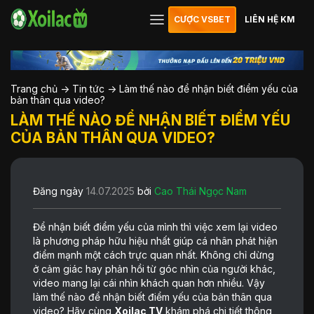
CƯỢC VSBET
LIÊN HỆ KM
Trang chủ
->
Tin tức
->
Làm thế nào để nhận biết điểm yếu của
bản thân qua video?
LÀM THẾ NÀO ĐỂ NHẬN BIẾT ĐIỂM YẾU
CỦA BẢN THÂN QUA VIDEO?
Đăng ngày
14.07.2025
bởi
Cao Thái Ngọc Nam
Để nhận biết điểm yếu của mình thì việc xem lại video
là phương pháp hữu hiệu nhất giúp cá nhân phát hiện
điểm mạnh một cách trực quan nhất. Không chỉ dừng
ở cảm giác hay phản hồi từ góc nhìn của người khác,
video mang lại cái nhìn khách quan hơn nhiều. Vậy
làm thế nào để nhận biết điểm yếu của bản thân qua
video? Hãy cùng
Xoilac TV
khám phá chi tiết thông