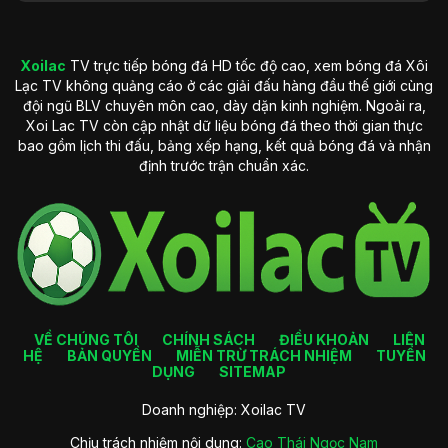
tại nền tảng
Xoilac
không chỉ mang đến cho khách hàng cơ hội theo dõi
Xoilac
TV trực tiếp bóng đá HD tốc độ cao, xem bóng đá Xôi
các trận thể thao đặc sắc mà còn cung cấp hàng loạt lợi ích
Lạc TV không quảng cáo ở các giải đấu hàng đầu thế giới cùng
đáng kể mà bạn sẽ khó tìm được ở trang nào khác. Bao gồm:
đội ngũ BLV chuyên môn cao, dày dặn kinh nghiệm. Ngoài ra,
Xoi Lac TV còn cập nhật dữ liệu bóng đá theo thời gian thực
Xem miễn phí
bao gồm lịch thi đấu, bảng xếp hạng, kết quả bóng đá và nhận
định trước trận chuẩn xác.
Xôi Lạc TV
mang đến lợi ích đầu tiên và rõ ràng nhất mà
chúng ta có thể nhận thấy đó chính là tính năng miễn phí khi
xem bóng đá. Với sứ mệnh trở thành cầu nối giữa người hâm
mộ cùng bộ môn thể thao vua, nền tảng cam kết không thu
bất kỳ khoản phí nào đối với khách hàng. Điều này đồng
nghĩa với việc bạn có thể thưởng thức đa dạng trận đấu đặc
sắc trên toàn cầu mà không phải nạp tiền.
Hình ảnh tại Xoilac TV sắc nét
VỀ CHÚNG TÔI
CHÍNH SÁCH
ĐIỀU KHOẢN
LIÊN
Một trong những yếu tố quan trọng nhất giúp
Xoi Lac TV
thu
HỆ
BẢN QUYỀN
MIỄN TRỪ TRÁCH NHIỆM
TUYỂN
DỤNG
SITEMAP
hút được nhiều lượng truy cập mỗi ngày là nhờ vào bởi hệ
thống hình ảnh sắc nét. Trang web cam kết mang đến cho
Doanh nghiệp: Xoilac TV
người dùng chất lượng phát sóng tốt nhất theo công nghệ
tân tiến. Cũng nhờ vậy, bạn hoàn toàn có thể quan sát kỹ
Chịu trách nhiệm nội dung:
Cao Thái Ngọc Nam