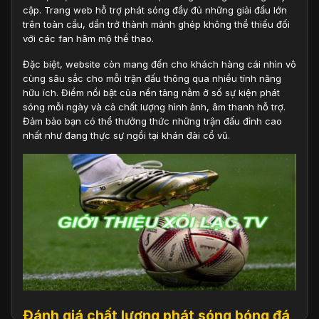
cập. Trang web hỗ trợ phát sóng đầy đủ những giải đấu lớn
trên toàn cầu, dần trở thành mảnh ghép không thể thiếu đối
với các fan hâm mộ thể thao.
Đặc biệt, website còn mang đến cho khách hàng cái nhìn vô
cùng sâu sắc cho mỗi trận đấu thông qua nhiều tính năng
hữu ích. Điểm nổi bật của nền tảng nằm ở số sự kiện phát
sóng mỗi ngày và cả chất lượng hình ảnh, âm thanh hỗ trợ.
Đảm bảo bạn có thể thưởng thức những trận đấu đỉnh cao
nhất như đang thực sự ngồi tại khán đài cổ vũ.
Đánh giá chất lượng phát sóng bóng đá