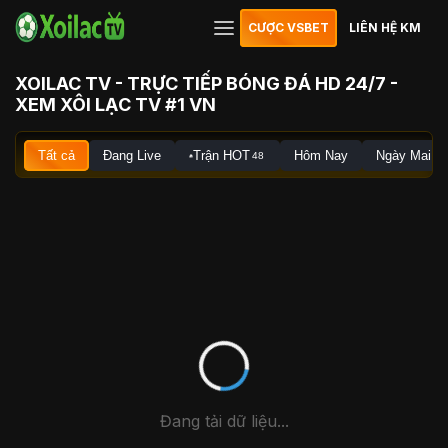
CƯỢC VSBET
LIÊN HỆ KM
XOILAC TV - TRỰC TIẾP BÓNG ĐÁ HD 24/7 -
XEM XÔI LẠC TV #1 VN
Tất cả
Đang Live
Trận HOT
Hôm Nay
Ngày Mai
48
Đang tải dữ liệu...